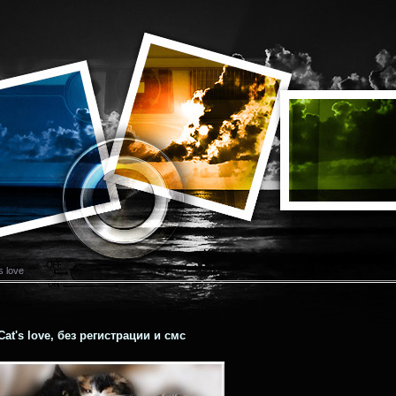
s love
t's love, без регистрации и смс