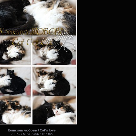
Кошкина любовь / Cat's love
7 JPG / 5184*3456 / 157 mb