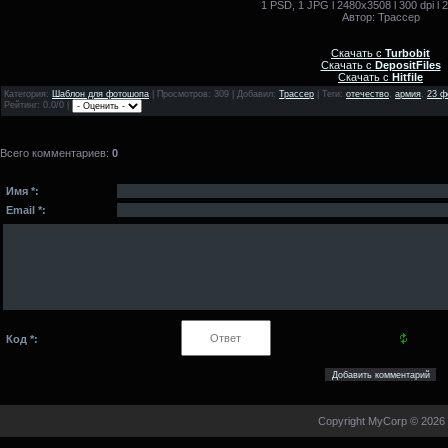
1 PSD, 1 JPG l 2480x3508 l 300 dpi l 2
Автор: Трассер
Скачать с
Turbobit
Скачать с
DepositFiles
Скачать с
Hitfile
Категория
:
Шаблон для фотошопа
|
Просмотров
: 309 |
Добавил
:
Трассер
|
Теги
:
отечество
,
армия
,
23 ф
Рейтинг
: 0.0/0 |
Всего комментариев
:
0
Имя *:
Email *:
Код *:
Copyright MyCorp © 2026