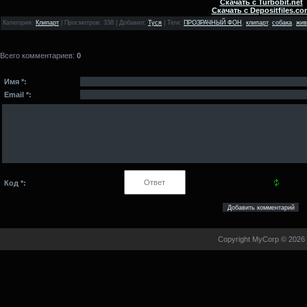
Скачать с Turbobit.net
Скачать с Depositfiles.co
Категория
:
Клипарт
|
Просмотров
: 338 |
Добавил
:
Туся
|
Теги
:
ПРОЗРАЧНЫЙ ФОН
,
клипарт
,
собака
,
жив
Всего комментариев
:
0
Имя *:
Email *:
Код *:
Copyright MyCorp © 2026