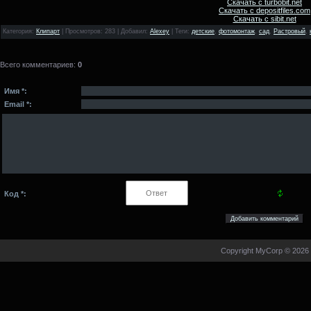
Скачать с turbobit.net
Скачать с depositfiles.com
Скачать с sibit.net
Категория
:
Клипарт
|
Просмотров
: 283 |
Добавил
:
Alexey
|
Теги
:
детские
,
фотомонтаж
,
сад
,
Растровый
,
Всего комментариев
:
0
Имя *:
Email *:
Код *:
Copyright MyCorp © 2026