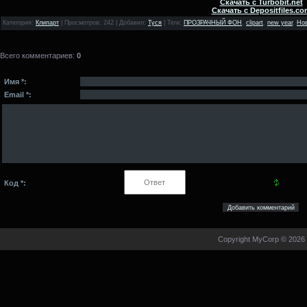
Скачать с Turbobit.net
Скачать с Depositfiles.co
Категория
:
Клипарт
|
Просмотров
: 242 |
Добавил
:
Туся
|
Теги
:
ПРОЗРАЧНЫЙ ФОН
,
clipart
,
new year
,
Нов
Всего комментариев
:
0
Имя *:
Email *:
Код *:
Copyright MyCorp © 2026