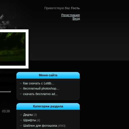
Приветствую Вас
Гость
Регистрация
Вход
Меню сайта
Как скачать с Letitb...
бесплатный photoshop...
скачать бесплатно ad...
Категории раздела
03:38
Дидлы
[2]
Шрифты
[4]
Шаблон для фотошопа
[4583]