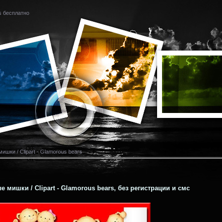
rs бесплатно
ишки / Clipart - Glamorous bears
 мишки / Clipart - Glamorous bears, без регистрации и смс