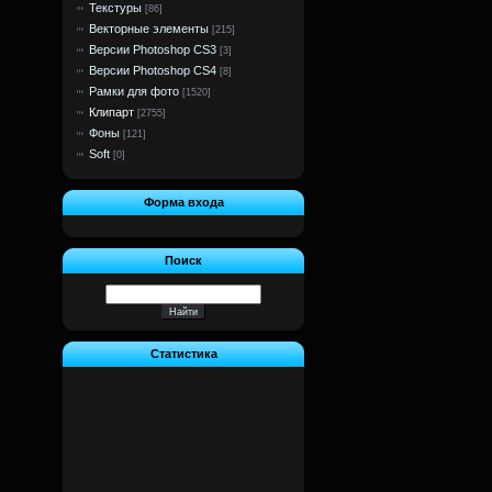
Текстуры
[86]
Векторные элементы
[215]
Версии Photoshop CS3
[3]
Версии Photoshop CS4
[8]
Рамки для фото
[1520]
Клипарт
[2755]
Фоны
[121]
Soft
[0]
Форма входа
Поиск
Статистика