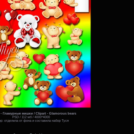
- Гламурные мишки / Clipart - Glamorous bears
PSD / 112 мб / 4000*4000
р: отделила от фона и составила набор Туся