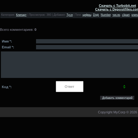
Скачать с Turbobit.net
Скачать с Depositfiles.co
Категория
:
Клипарт
|
Просмотров
: 360 |
Добавил
:
Туся
|
Теги
:
цифры
,
Digit
,
Number
,
число
,
clipart
,
клип
Всего комментариев
:
0
Имя *:
Email *:
Код *:
Copyright MyCorp © 2026