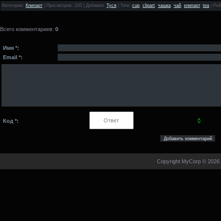
Категория
:
Клипарт
|
Просмотров
: 320 |
Добавил
:
Туся
|
Теги
:
cup
,
clipart
,
чашка
,
чай
,
клипарт
,
tea
|
Рей
Всего комментариев
:
0
Имя *:
Email *:
Код *:
Copyright MyCorp © 2026