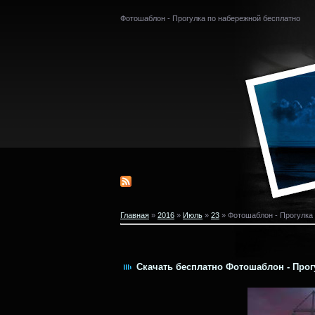
Фотошаблон - Прогулка по набережной бесплатно
Главная
»
2016
»
Июль
»
23
» Фотошаблон - Прогулка
Скачать бесплатно Фотошаблон - Прогу