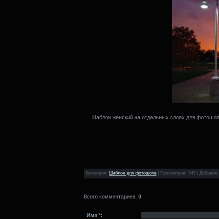
Шаблон женский на отдельных слоях для фотошоп.
Категория
:
Шаблон для фотошопа
|
Просмотров
: 347 |
Добавил
Всего комментариев
:
0
Имя *: