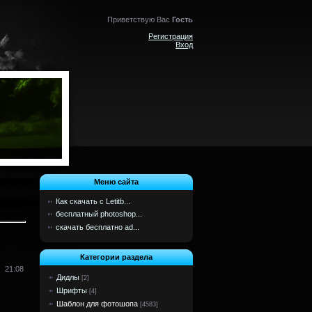
Приветствую Вас
Гость
Регистрация
Вход
Меню сайта
Как скачать с Letitb...
бесплатный photoshop...
скачать бесплатно ad...
Категории раздела
21:08
Дидлы
[2]
Шрифты
[4]
Шаблон для фотошопа
[4583]