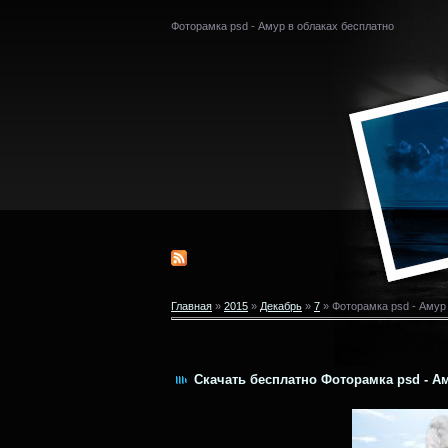
Фоторамка psd - Амур в облаках бесплатно
Главная
»
2015
»
Декабрь
»
7
» Фоторамка psd - Амур
Скачать бесплатно Фоторамка psd - Ам