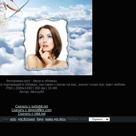
Фоторамка psd - Амур в облаках
р порхающий в облаках, наставил стрелы на вас, значит скоро вас ждет любовь
PSD | 2000x1430 | 300 dpi | 15 Мб
Автор: Alexey84
Скачать с turbobit.net
Скачать с depositfiles.com
Скачать с sibit.net
y
|
Теги
:
небо
,
для Фотошоп
,
Амур
,
рамка для фото
|
Рейтинг
: 0.0/0 |