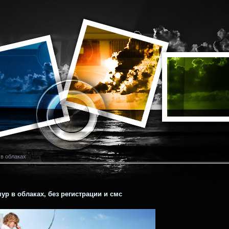
 в облаках
ур в облаках, без регистрации и смс