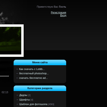
Приветствую Вас
Гость
Регистрация
Вход
Меню сайта
Как скачать с Letitb...
бесплатный photoshop...
скачать бесплатно ad...
Категории раздела
02:13
Дидлы
[2]
Шрифты
[4]
Шаблон для фотошопа
[4583]