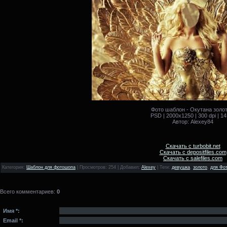
Фото шаблон - Окутана золо
PSD | 2000x1250 | 300 dpi | 1
Автор: Alexey84
Скачать с turbobit.net
Скачать с depositfiles.com
Скачать с salefiles.com
Категория
:
Шаблон для фотошопа
|
Просмотров
: 254 |
Добавил
:
Alexey
|
Теги
:
девушка
,
золото
,
для Фо
Всего комментариев
:
0
Имя *:
Email *: