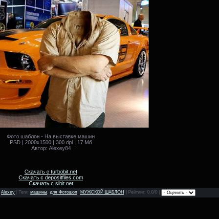
Фото шаблон - На выставке машин
PSD | 2000x1500 | 300 dpi | 17 Мб
Автор: Alexey84
Скачать с turbobit.net
Скачать с depositfiles.com
Скачать с sibit.net
:
Alexey
|
Теги
:
машины
,
для Фотошоп
,
МУЖСКОЙ ШАБЛОН
|
Рейтинг
: 0.0/0 |