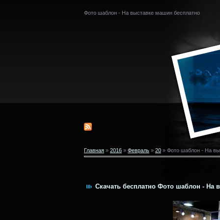
Фото шаблон - На выставке машин бесплатно
Главная
»
2016
»
Февраль
»
20
» Фото шаблон - На в
Скачать бесплатно Фото шаблон - На в