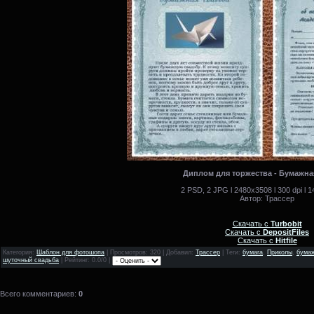
Диплом для торжества - Бумажна
2 PSD, 2 JPG l 2480x3508 l 300 dpi l 1
Автор: Трассер
Скачать с
Turbobit
Скачать с
DepositFiles
Скачать с
Hitfile
Категория
:
Шаблон для фотошопа
|
Просмотров
: 320 |
Добавил
:
Трассер
|
Теги
:
бумага
,
Приколы
,
бумаж
шуточный свадьба
|
Рейтинг
: 0.0/0 |
Всего комментариев
:
0