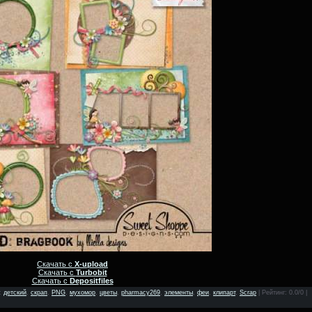
Скачать с
X-upload
Скачать с
Turbobit
Скачать с
Depositfiles
:
детский
,
скрап
,
PNG
,
мухомор
,
цветы
,
pharmacy269
,
элементы
,
феи
,
клипарт
,
Scrap
|
Рейтинг
: 0.0/0 |