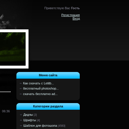
Приветствую Вас
Гость
Регистрация
Вход
Меню сайта
Как скачать с Letitb...
бесплатный photoshop...
скачать бесплатно ad...
Категории раздела
06:36
Дидлы
[2]
Шрифты
[4]
Шаблон для фотошопа
[4583]