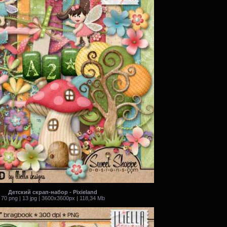
Детский скрап-набор - Pixieland
70 png | 13 jpg | 3600x3600px | 118,34 Mb