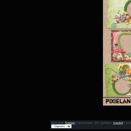
Категория
:
Клипарт
|
Просмотров
: 283 |
Добавил
:
maxdmf
|
Теги