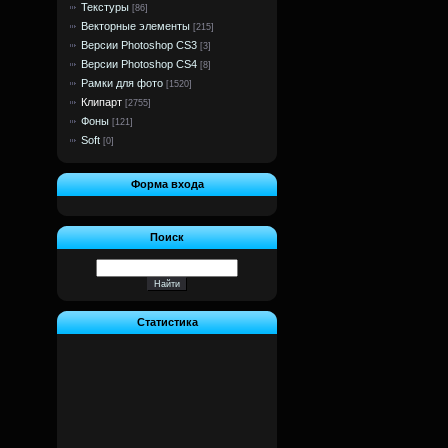
Текстуры
[86]
Векторные элементы
[215]
Версии Photoshop CS3
[3]
Версии Photoshop CS4
[8]
Рамки для фото
[1520]
Клипарт
[2755]
Фоны
[121]
Soft
[0]
Форма входа
Поиск
Статистика