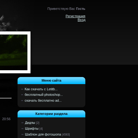
Приветствую Вас
Гость
Регистрация
Вход
Меню сайта
Как скачать с Letitb...
бесплатный photoshop...
скачать бесплатно ad...
Категории раздела
20:56
Дидлы
[2]
Шрифты
[4]
Шаблон для фотошопа
[4583]