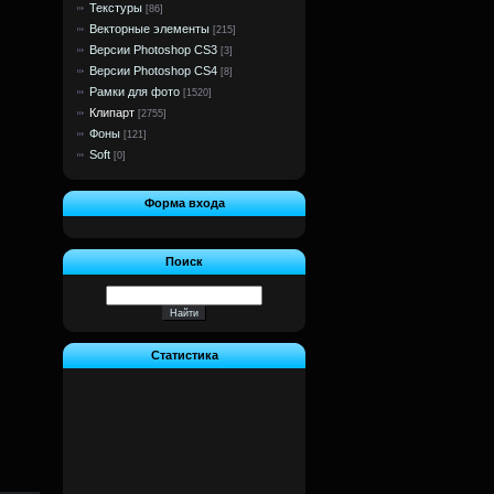
Текстуры
[86]
Векторные элементы
[215]
Версии Photoshop CS3
[3]
Версии Photoshop CS4
[8]
Рамки для фото
[1520]
Клипарт
[2755]
Фоны
[121]
Soft
[0]
Форма входа
Поиск
Статистика