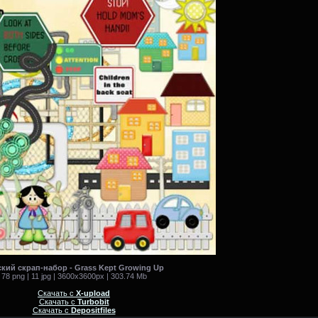
ский скрап-набор - Grass Kept Growing Up
78 png | 11 jpg | 3600x3600px | 303.74 Mb
Скачать с
X-upload
Скачать с
Turbobit
Скачать с
Depositfiles