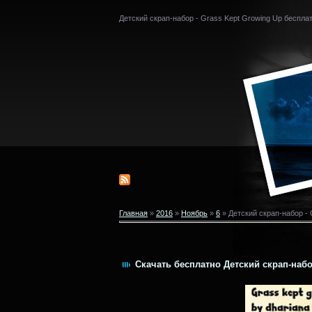
Детский скрап-набор - Grass Kept Growing Up беспла
Главная
»
2016
»
Ноябрь
»
6
» Детский скрап-набор - 
Скачать бесплатно Детский скрап-набор