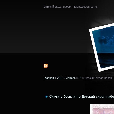
Детский скрап-набор - Элоиза бесплатно
Главная
»
2016
»
Апрель
»
24
» Детский скрап-набор 
Скачать бесплатно Детский скрап-набо