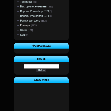
Текстуры
[86]
Векторные элементы
[215]
Версии Photoshop CS3
[3]
Версии Photoshop CS4
[8]
Рамки для фото
[1520]
Клипарт
[2755]
Фоны
[121]
Soft
[0]
Форма входа
Поиск
Статистика