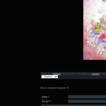
Категория
:
Клипарт
|
Просмотров
: 303 |
Добавил
:
maxdmf
|
Теги
Всего комментариев
:
0
Имя *:
Email *: