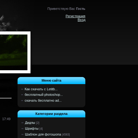
Приветствую Вас
Гость
Регистрация
Вход
Меню сайта
Как скачать с Letitb...
бесплатный photoshop...
скачать бесплатно ad...
Категории раздела
17:49
Дидлы
[2]
Шрифты
[4]
Шаблон для фотошопа
[4583]