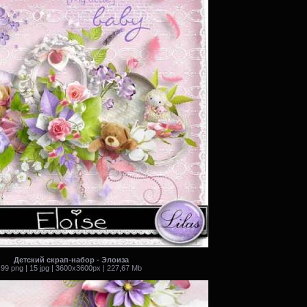
Детский скрап-набор - Элоиза
99 png | 15 jpg | 3600x3600px | 227,67 Mb