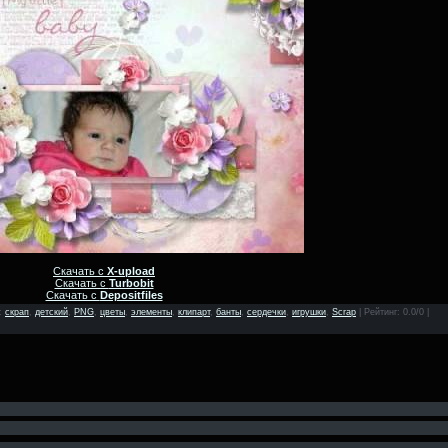
Скачать с
X-upload
Скачать с
Turbobit
Скачать с
Depositfiles
:
скрап
,
детский
,
PNG
,
цветы
,
элементы
,
клипарт
,
банты
,
сердечки
,
игрушки
,
Scrap
|
Рейтинг
: 0.0/0 |