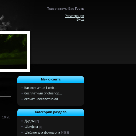
Приветствую Вас
Гость
Регистрация
Вход
Меню сайта
Как скачать с Letitb...
бесплатный photoshop...
скачать бесплатно ad...
Категории раздела
10:26
Дидлы
[2]
Шрифты
[4]
Шаблон для фотошопа
[4583]