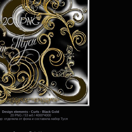
Design elements - Curls - Black Gold
20 PNG / 53 мб / 4000*4000
р: отделила от фона и составила набор Туся