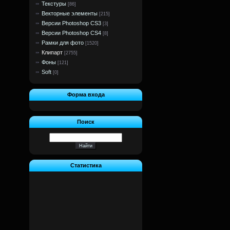
Текстуры
[86]
Векторные элементы
[215]
Версии Photoshop CS3
[3]
Версии Photoshop CS4
[8]
Рамки для фото
[1520]
Клипарт
[2755]
Фоны
[121]
Soft
[0]
Форма входа
Поиск
Статистика