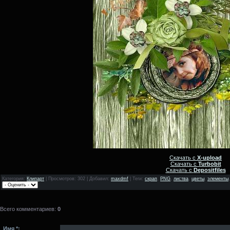
Скачать с
X-upload
Скачать с
Turbobit
Скачать с
Depositfiles
Категория
:
Клипарт
|
Просмотров
: 302 |
Добавил
:
maxdmf
|
Теги
:
скрап
,
PNG
,
листва
,
цветы
,
элементы
Всего комментариев
:
0
Имя *: