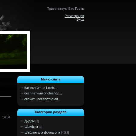
Приветствую Вас
Гость
Регистрация
Вход
Меню сайта
Как скачать с Letitb...
бесплатный photoshop...
скачать бесплатно ad...
Категории раздела
14:04
Дидлы
[2]
Шрифты
[4]
Шаблон для фотошопа
[4583]