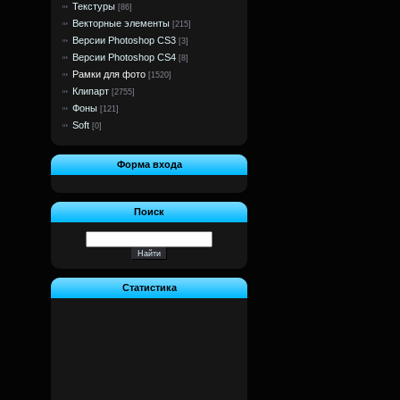
Текстуры
[86]
Векторные элементы
[215]
Версии Photoshop CS3
[3]
Версии Photoshop CS4
[8]
Рамки для фото
[1520]
Клипарт
[2755]
Фоны
[121]
Soft
[0]
Форма входа
Поиск
Статистика