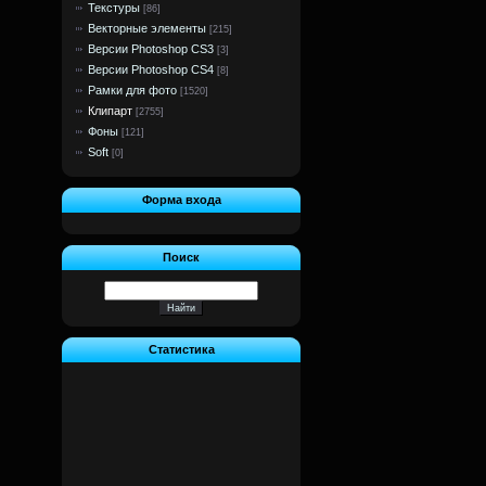
Текстуры
[86]
Векторные элементы
[215]
Версии Photoshop CS3
[3]
Версии Photoshop CS4
[8]
Рамки для фото
[1520]
Клипарт
[2755]
Фоны
[121]
Soft
[0]
Форма входа
Поиск
Статистика