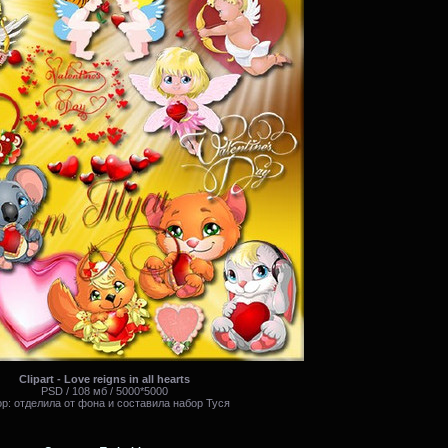
Clipart - Love reigns in all hearts
PSD / 108 мб / 5000*5000
р: отделила от фона и составила набор Туся