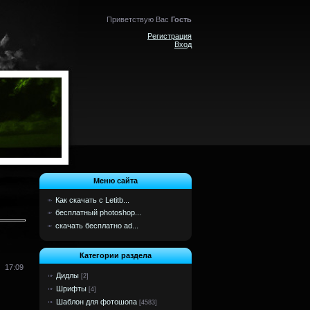
Приветствую Вас
Гость
Регистрация
Вход
Меню сайта
Как скачать с Letitb...
бесплатный photoshop...
скачать бесплатно ad...
Категории раздела
17:09
Дидлы
[2]
Шрифты
[4]
Шаблон для фотошопа
[4583]