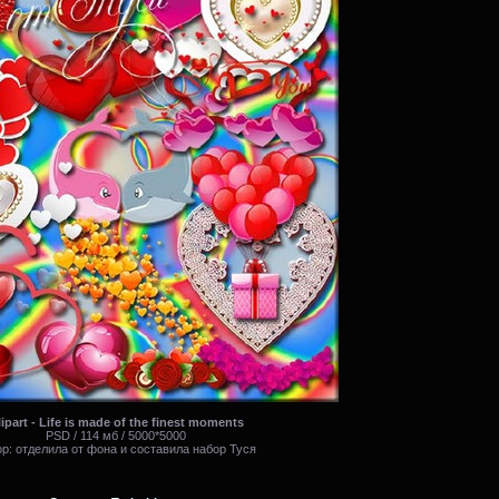
ipart - Life is made of the finest moments
PSD / 114 мб / 5000*5000
р: отделила от фона и составила набор Туся