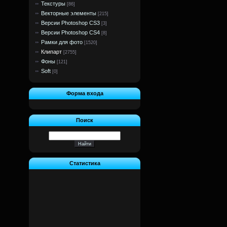
Текстуры
[86]
Векторные элементы
[215]
Версии Photoshop CS3
[3]
Версии Photoshop CS4
[8]
Рамки для фото
[1520]
Клипарт
[2755]
Фоны
[121]
Soft
[0]
Форма входа
Поиск
Статистика