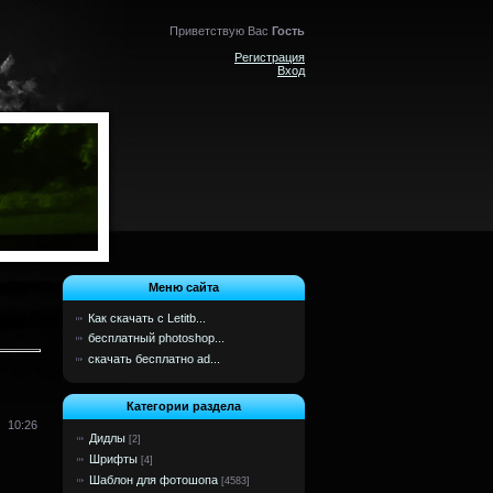
Приветствую Вас
Гость
Регистрация
Вход
Меню сайта
Как скачать с Letitb...
бесплатный photoshop...
скачать бесплатно ad...
Категории раздела
10:26
Дидлы
[2]
Шрифты
[4]
Шаблон для фотошопа
[4583]