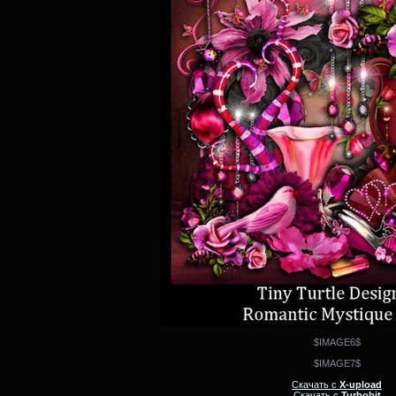
$IMAGE6$
$IMAGE7$
Скачать с
X-upload
Скачать с
Turbobit