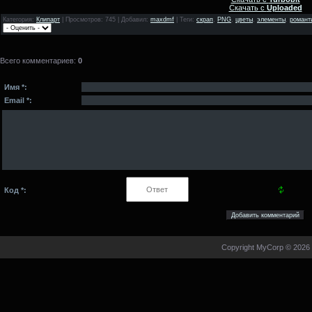
Скачать с
Uploaded
Категория
:
Клипарт
|
Просмотров
: 745 |
Добавил
:
maxdmf
|
Теги
:
скрап
,
PNG
,
цветы
,
элементы
,
романт
Всего комментариев
:
0
Имя *:
Email *:
Код *:
Copyright MyCorp © 2026